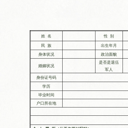
姓
名
性
别
民
族
出生年月
身体状况
政治面貌
是否是退伍
婚姻状况
军人
身份证号码
学历
毕业时间
户口所在地