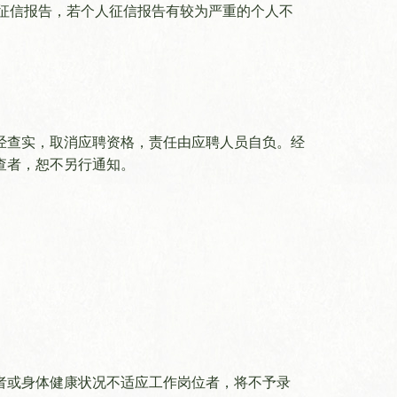
人征信报告，若个人征信报告有较为严重的个人不
经查实，取消应聘资格，责任由应聘人员自负。经
查者，恕不另行通知。
信息
机构简介
全景
公告
历史沿革
数字
动态
领导班子
大宝
者或身体健康状况不适应工作岗位者，将不予录