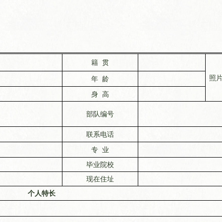
籍
贯
照
年
龄
身
高
部队编号
联系电话
专
业
毕业院校
现在住址
个人特长