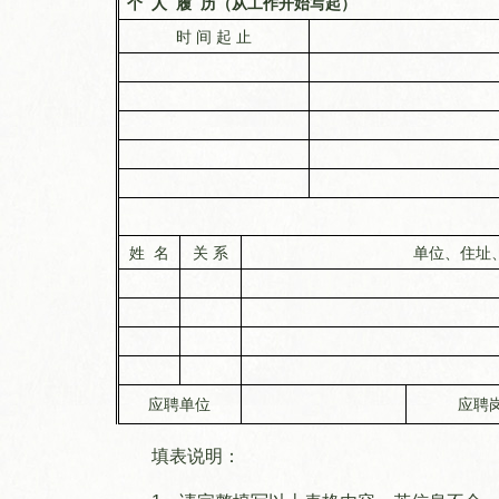
个
人
履
历（从工作开始写起）
时
间
起
止
姓
名
关
系
单位、住址
应聘单位
应聘
填表说明：