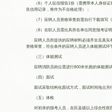
（6）个人征信报告1份（需携带本人身份证
良信用记录，将作为不合格处理）；
（7）应聘人员资格审查前需自行下载填写
（8）在职人员需出具所在单位同意报考证
应聘人员所提供的应聘材料必须齐全且真实
资格审查，符合条件的应聘人员进入体能测试环
（三）体能测试
应聘消防员岗位需进行800米长跑的体能测
介绍
保护历程
《大足石
（四）面试
须知
典型案例
科研
面试采取结构化面试方式，面试时间地点另
（五）体检
导览
文物医院
学术
对初录的报考人员，在区县级以上综合性医