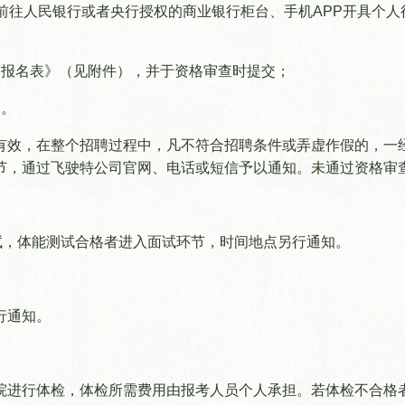
前往人民银行或者央行授权的商业银行柜台、手机APP开具个
《报名表》（见附件），并于资格审查时提交；
明。
有效，在整个招聘过程中，凡不符合招聘条件或弄虚作假的，一
节，通过飞驶特公司官网、电话或短信予以通知。未通过资格审
试，体能测试合格者进入面试环节，时间地点另行通知。
刻研究》
陈列展览
党建
平台
公众教育
公示
行通知。
交流
志愿服务
工作
院进行体检，体检所需费用由报考人员个人承担。若体检不合格