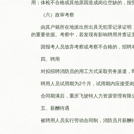
用；体检不合格或其他原因造成岗位空缺的，按
购票
遗产管理
科研
（六）政审考察
由其户籍所在地派出所出具无犯罪记录证明
热线
数字技术
研究
的重要依据。考察中，若发现有影响聘用并查证
因报考人员放弃考察或考察不合格的，招聘
四、聘用
对拟招聘消防员的用工方式采取劳务派遣，
聘用人员试用期为2个月，试用期内应接受
合同期满后，重庆飞驶特人力资源管理有限
五、薪酬待遇
被聘用人员实行劳动合同制，消防员月薪酬待