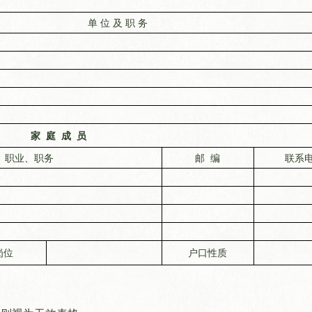
单
位
及
职
务
家
庭
成
员
、职业、职务
邮
编
联系
岗位
户口性质