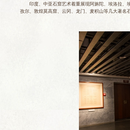
印度、中亚石窟艺术着重展现阿旃陀、埃洛拉、
孜尔、敦煌莫高窟、云冈、龙门、麦积山等几大著名