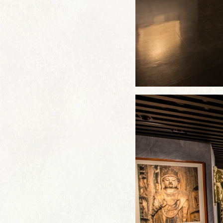
介绍
保护历程
《大足石
须知
典型案例
科研
导览
文物医院
学术
购票
遗产管理
科研
热线
数字技术
研究