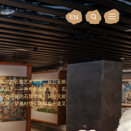
EN
个灿烂的石窟艺术明珠。从公元前
它承载了——神奇的东方文化。石
又一处璀璨的石窟明珠。从公元前
到孔老，穿越时空，闪耀着一道又