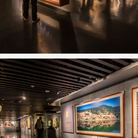
刻研究》
陈列展览
党建
平台
公众教育
公示
交流
志愿服务
工作
项目
研学旅游
媒体
成果
文创产品