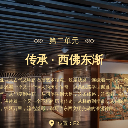
第二单元
传承 · 西佛东渐
亚两大古代文明的石窟艺术端点。这条线路，连缀着一个又一
0年，讲述着一个又一个诱人的历史传奇。这条线路举世瞩目，因为
华。从印度到中国，从阿旃陀到大足，这条线路，连缀着一处
0多年，讲述着一个又一个不朽的历史传奇。从释教到儒道，从佛陀
，绵延万里，流光溢彩，谱写了东西文明交融的浪漫神曲。
位置：F2