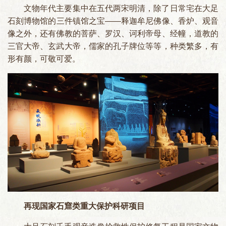
文物年代主要集中在五代两宋明清，除了日常宅在大足
石刻博物馆的三件镇馆之宝——释迦牟尼佛像、香炉、观音
像之外，还有佛教的菩萨、罗汉、诃利帝母、经幢，道教的
三官大帝、玄武大帝，儒家的孔子牌位等等，种类繁多，有
形有颜，可敬可爱。
再现国家石窟类重大保护科研项目