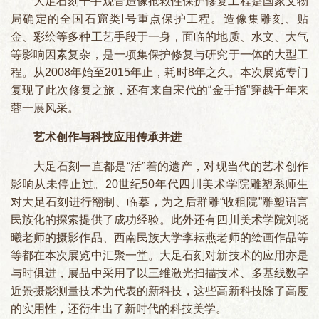
大足石刻千手观音造像抢救性保护修复工程是国家文物
局确定的全国石窟类I号重点保护工程。造像集雕刻、贴
金、彩绘等多种工艺手段于一身，面临的地质、水文、大气
等影响因素复杂，是一项集保护修复与研究于一体的大型工
程。从2008年始至2015年止，耗时8年之久。本次展览专门
复现了此次修复之旅，还有来自宋代的“金手指”穿越千年来
蓉一展风采。
艺术创作与科技应用传承并进
大足石刻一直都是“活”着的遗产，对现当代的艺术创作
影响从未停止过。20世纪50年代四川美术学院雕塑系师生
对大足石刻进行翻制、临摹，为之后群雕“收租院”雕塑语言
民族化的探索提供了成功经验。此外还有四川美术学院刘晓
曦老师的摄影作品、西南民族大学李耘燕老师的绘画作品等
等都在本次展览中汇聚一堂。大足石刻对新技术的应用亦是
与时俱进，展品中采用了以三维激光扫描技术、多基线数字
近景摄影测量技术为代表的新科技，这些高新科技除了高度
的实用性，还衍生出了新时代的科技美学。