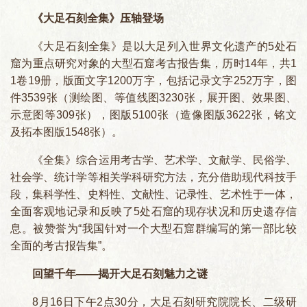
《大足石刻全集》压轴登场
《大足石刻全集》是以大足列入世界文化遗产的5处石
窟为重点研究对象的大型石窟考古报告集，历时14年，共1
1卷19册，版面文字1200万字，包括记录文字252万字，图
件3539张（测绘图、等值线图3230张，展开图、效果图、
示意图等309张），图版5100张（造像图版3622张，铭文
及拓本图版1548张）。
《全集》综合运用考古学、艺术学、文献学、民俗学、
社会学、统计学等相关学科研究方法，充分借助现代科技手
段，集科学性、史料性、文献性、记录性、艺术性于一体，
全面客观地记录和反映了5处石窟的现存状况和历史遗存信
息。被赞誉为“我国针对一个大型石窟群编写的第一部比较
全面的考古报告集”。
回望千年——揭开大足石刻魅力之谜
8月16日下午2点30分，大足石刻研究院院长、二级研