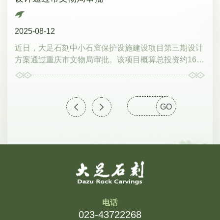
文武（右4）颁发聘书王皞（右1）为实验室学术委员会
主任赵明富颁发聘书王璞（右1）为实验室主任蒋思维
2025-08-12
颁发聘书杨爱民（右2）为实验室学术委员会副主任颁
发聘书实验室揭牌，标志着由大足石刻研究院、重庆大
近日，大足石刻中小石窟保护设施建设项目第三期设计
学、重庆邮电大学共同申报创建的潮湿环境砂岩石窟保
方案通过重庆市文物局审批。该项目概算总投资约162
护与数字化重点实验室正式成立，成为重庆市乃至西南
3.20万元，计划对区内22处中小石窟开展保护设施建
地区文化遗产保护领域的一个重要科研平台。蒋思维
设，项目建设内容包括改建修缮保护建筑、危岩加固、
（右1）王璞（右2）为实验室揭牌近年来，大足石刻研
排水排污、安防设施、环境整治、人行步道、保护标志
究院加强了与重庆大学、重庆邮电大学等高校和科研院
GO
碑价值阐释牌等。大足石刻研究院于2020年率先在全国
所的合作，依托实验室平台，开展了大足石刻危岩体加
范围开展中小石窟保护设施示范建设。该项目既是落实
固、水害治理、本体修复、数字化保护利用等一系列保
习近平总书记“一定要将大足石刻保护好”的殷殷嘱托，
护及科研工作，先后实施了大足石刻千手观音造像抢救
也是重庆市推动川渝石窟寺国家遗址公园和巴蜀文旅走
性保护工程、宝顶山大佛湾水害治理工程、宝顶山大佛
廊建设的创新实践。项目以大足石刻中小石窟寺的保护
湾柳本尊至观经变段崖壁岩体抢救性保护前期勘察研
利用为切入点，致力于打造乡村遗产公园，助力乡村振
究、大足石刻宝顶山三维测绘与数字化工程等20余项重
兴，让这些隐匿于乡野的文化瑰宝重焕光彩。截至目
大文物保护项目，取得了显著成效，有效遏制了大足石
前，大足石刻中小石窟保护设施建设项目已实施两期46
刻的病害，充分发挥了实验室的科技创新驱动和示范引
处。本次三期项目建设完成后，全区68处市级、区级中
电话
领作用。大足石刻研究院院长、研究馆员、实验室主任
小石窟保护设施建设宣告全部完成。
023-43722268