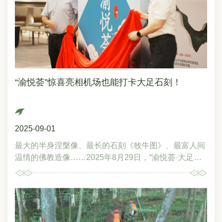
足石刻工作人员介绍最新数字化成果点击下方链接，体
时代文化遗产保护，需要更多具有工匠精神的“她”力量
验《云游·大足石刻》元宇宙数字景区https://dz.haimacl
的加入。陈卉丽作主旨发言
oud.com/login
“渝悦荟”惊喜亮相机场也能打卡大足石刻！
2025-09-01
最大的半身涅槃像、最长的石刻《牧牛图》、最富人间
温情的佛教造像……2025年8月29日，“渝悦荟·大足石
刻艺术展”于重庆江北机场国航休息室正式揭幕，以“大
足石刻之最”为主题，开启一场融合石窟艺术与文旅体
验的沉浸之旅。本期展览聚焦大足石刻宝顶山、北山、
石篆山等精华龛窟，提炼出六大“之最”，从宏大题材到
细腻刻画，全面展现9-13世纪石窟艺术的巅峰水准。这