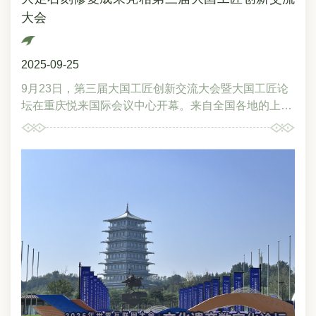
理解到“气象侵蚀文物”的原理。在宝顶山气象监测站，
大会
文博馆员冯雪梅介绍了大足石刻气象站建设和环境监测
数据采集情况，以及相关分析结果为文物保护材料选
择、景区环境评估、保护工程实施等工作提供的支撑作
2025-09-25
用。在大足石刻文物医院，文博馆员刘小雨介绍了大足
石刻科技保护知识、文物保护修复设备以及模拟不同气
9月23日，第三届大国工匠创新交流大会暨大国工匠论
象环境下的病害成因及治理实验。在石质文物修复
坛在重庆悦来国际会议中心开幕。来自全国各地的上百
室，“中国好人”文物修复师彭柳升坐在修复台边模拟绘
名大国工匠齐聚山城，展示其在各领域的创新成果，并
制石刻彩绘，他介绍了石质文物修复基本方法并展示了
开展大会交流。本届大会以“匠心铸梦，向新而行”为主
修复技艺。科普爱好者通过沉浸式体验，体会到不同气
题，由中华全国总工会联合中共重庆市委、重庆市人民
象环境是文化遗产科技保护必须重视的因素，同时也增
政府共同举办。大会设有开幕式、主论坛、分论坛、创
强了对文物保护科技的深度认知和对文化遗产传承的情
新成果路演等六大主要活动。大会设置8400平方米的创
感共鸣。“‘石’说新语：大足石刻与气象密码”特色科普活
新成果展示交流区，以简洁工业风、智能化展示和科技
动作为在首个“全国科普月”期间举办的气象科普与文化
互动体验，全方位、多角度展示了大国工匠在发展新质
遗产保护深度融合的特色活动，不仅传播了文物科技知
生产力中的创新创造成果及工匠精神的时代价值。作为
识，也向公众展示了文化遗产的独特魅力。接下来，大
重庆唯一的世界文化遗产，大足石刻受邀参展，通过实
足石刻景区将继续发挥好重庆市科普基地示范作用，开
物展示、影像资料等，向与会嘉宾和观众集中展示了大
展不同主题益趣相宜的科普活动，助力公众科学素养的
足石刻3D打印数字化成果、可移动文物修复、模拟样
提升。
品等文物保护修复创新成果，展现了中国文物保护的科