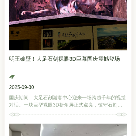
引导大家思考这些充满哲思的话语背后，多元文化思想
在这片土地上的交融互鉴。最引人入胜的，是塔上那串
神秘偈语“一二三三四五六六，心日心心大事足足”。张
博士从多重视角展开分析：在古代密法文化中，这可能
是传承要义；在禅学思想里，这是启发悟道的独特表
达；而在民间文化传承中，类似的表述仍在代代相传。
他特别结合历史文献中赵智凤“散施符法”的记载，梳理
了特定文化符号在不同传承体系中的流变，令人惊叹于
明王破壁！大足石刻裸眼3D巨幕国庆震撼登场
大足石刻作为多元文化融合载体的独特价值。毗卢庵：
文化创新的生动实践在探讨毗卢庵时，张博士提出了创
新性的见解。他指出，将十炼图融入整体布局的设计，
展现了超越单一文化范式的创新思维，体现了柳本尊在
2025-09-30
继承传统基础上的文化创新实践。“这些文化符号的智
慧，在于展现每个人内心本自具足的光明本性。”张博
国庆期间，大足石刻游客中心迎来一场跨越千年的视觉
士从传统文化经典的要义出发，阐释平等包容的核心思
对话。一块巨型裸眼3D折角屏正式点亮，镇守石刻近
想。那些看似复杂的图像符号，最终都指向修行实践中
千年的大威德明王首次“破壁”而出，携雷霆之势扑面而
的心灵升华。思想碰撞：从知识传递到智慧启迪培训现
来，为游客带来震撼的沉浸式体验。折角屏借助高精度
场，讲解员们与张博士的互动格外热烈。一位资深讲解
三维建模技术，精准还原宝顶山圆觉洞造像细节。屏幕
员提出关于经目塔数字含义的疑问，张博士没有直接解
中，明王怒目灼灼、战甲流光，逼真的立体效果令观众