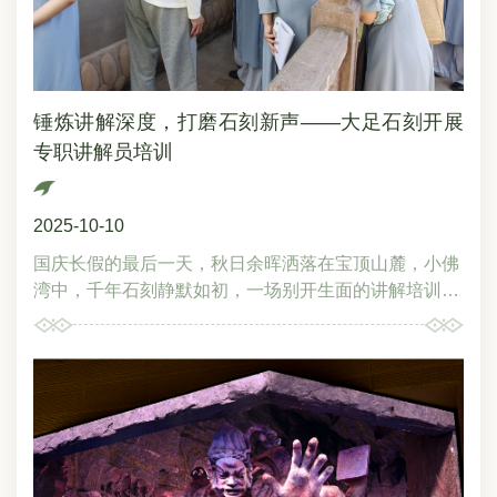
锤炼讲解深度，打磨石刻新声——大足石刻开展
专职讲解员培训
2025-10-10
国庆长假的最后一天，秋日余晖洒落在宝顶山麓，小佛
湾中，千年石刻静默如初，一场别开生面的讲解培训却
在此掀起思想波澜。大足石刻研究院馆员、四川大学宗
教学博士张瀚文，以《多元文化视野下的小佛湾解读》
为主题，为大足石刻专职讲解员作专题培训，为讲解员
们开启了一扇通往石刻秘境的文化之门。经目塔：石壁
上的文化密码当张博士驻足经目塔前，这座刻满《大藏
经》目录的石塔顿时鲜活起来。“六代祖师传密印，十
方诸佛露家风”——他深入解读塔身偈语的文化内涵，