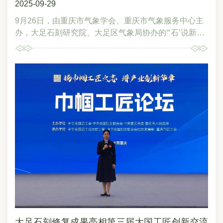
2025-09-29
9月26日，由重庆市气象学会、重庆市气象服务中心主
办，大足石刻研究院、大足区气象局协办的“‘石’说新
语：大足石刻与气象密码”特色科普活动在宝顶山石刻
景区圆满举行，来自重庆资源与环境保护职业学院的学
生以及文物、气象领域的科普爱好者共120余人参加，
共同探秘气象与文化遗产保护的“共生”关系。活动合影
在大足石刻博物馆，科普爱好者通过参观展陈的图文资
料、视频以及相关实物等方式，建立起气象侵蚀“病害
图谱”，并从理论层面认知气候变化与文化遗产存续的
内在关联。在宝顶山石刻大佛湾，科普爱好者近距离观
察石刻风化、水害等文物病害现状，探讨气象因子与文
物病害形成的内在机理。文博副研究馆员冯太彬以圆觉
洞及千手观音为例，为大家讲解在半封闭环境下洞内外
温湿度差异、通风条件对石刻保存状态的影响以及露天
与洞窟内石刻风化区别；同时，以卧佛造像为例，详细
阐释了降水沿裂隙渗透、干湿循环加速可溶盐结晶与溶
解，进而加剧石刻病害的过程，科普爱好者深刻感知和
大足石刻修复成果亮相第三届大国工匠创新交流