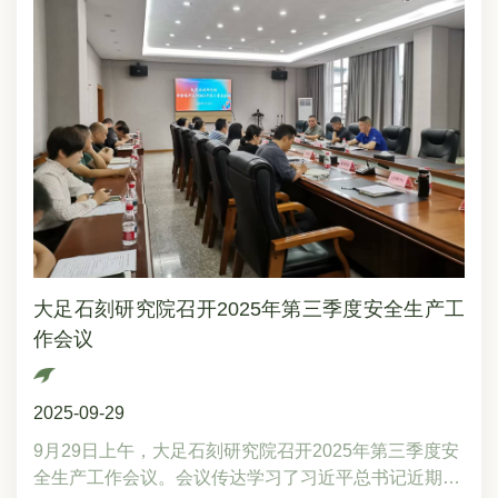
答，而是引导大家思考：“或许，古人正是要通过这种
惊叹不已。此次展示还融入了《黑神话：悟空》游戏中
开放性表达，让我们超越表象，去体会文化内涵的丰富
的大足石刻数字场景，实现古今文化的精彩碰撞。“还
可能。”这种启发式的探讨，让在场每个人都成为文化
没走进核心景区，魂已被摄走！”首批体验者连连称
思考的参与者。薪火相传：让石刻在讲述中新生这场培
赞。这场一分钟的视觉盛宴，成为游客感受大足石刻的
训的意义，远不止于知识的传递。当讲解员们带着对文
全新序章。据悉，大足石刻研究院此次升级紧扣“科技
化内涵的深层理解重返讲解一线，他们将成为连接古今
赋能文化”主题，结合圆觉洞保护工程与游戏数字资
的文化使者，让每一尊造像、每一处铭文，都在娓娓道
产，对多尊经典造像进行精细数字化复原，让千年石刻
来中焕发新的生命力。暮色渐浓，培训在思想的余韵中
在现代科技中焕发新生。这个国庆，来大足石刻见证这
落下帷幕。但属于大足石刻的文化故事，将在每一位讲
一场传统与科技交融的文化盛宴，感受石刻艺术的心
解员的讲述中，获得永恒的续写。当学术的深度遇见传
跳。
播的温度，这些沉默千年的石头，终将在每一个倾听者
大足石刻研究院召开2025年第三季度安全生产工
的心中，激起悠远的回响。
作会议
2025-09-29
9月29日上午，大足石刻研究院召开2025年第三季度安
全生产工作会议。会议传达学习了习近平总书记近期关