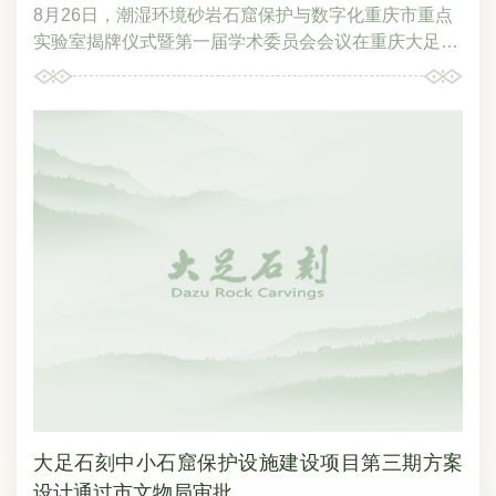
8月26日，潮湿环境砂岩石窟保护与数字化重庆市重点
实验室揭牌仪式暨第一届学术委员会会议在重庆大足举
行。重庆市文化和旅游发展委员会（重庆市文物局）二
级巡视员王皞，中共大足区委常委、宣传部部长杨桦出
席揭牌仪式，为实验室学术委员会顾问、主任颁发聘
书，并讲话；大足区政府副区长杨爱民出席揭牌仪式，
宣读实验室聘任文件，并为实验室学术委员会副主任颁
发聘书；重庆市科学技术局基础研究处处长王璞宣读市
科技局关于2025年重庆市重点实验室认定文件，为实验
室揭牌，并为实验室主任颁发聘书；大足石刻研究院院
长、研究馆员蒋思维参与实验室揭牌，并接受实验室主
任聘书；中国工程院院士、重庆大学教授、校学术委员
会主任刘汉龙，复旦大学教授王金华，兰州大学教授谌
文武，重庆理工大学教授赵明富，长江师范学院党委常
委、副校长、教授夏英，云冈研究院研究馆员闫宏彬等
实验室学术委员会成员，以及大足石刻研究院、重庆大
学、重庆邮电大学，大足区相关部门等相关代表参加揭
大足石刻中小石窟保护设施建设项目第三期方案
牌仪式暨第一届学术委员会会议。杨桦（右1）为实验
设计通过市文物局审批
室学术委员会顾问刘汉龙（右3）、王金华（右2）、谌