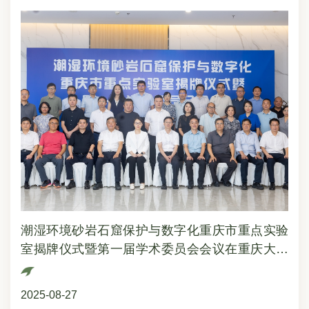
是夯实运行中枢。新建标准化消防控制室与水泵房，同
步优化设备布局与供电保障，为整个消防系统打造稳
定、高效的“指挥核心”与“动力源泉”；二是织密应急防
线。全面升级消防给水系统、消火栓系统，并配套更新
适配文物场景的防灭火设施，确保火情在初期即可快速
响应、高效处置，最大限度减少灾害影响；三是升级智
能预警。引入高空防火监测系统，结合火灾自动报警系
统形成“空地联动”监测网络，实现对造像区域火情隐患
的实时感知、精准定位与提前预警，从“被动救灾”转
向“主动防险”。该消防升级工程不仅填补了北山摩崖造
像传统安全防护体系的短板，更开创了“科技+文物保
护”的新范式——它既尊重文物保护的特殊性，以“低干
预”技术方案守护造像本体原貌，又依托现代科技提升
防护精度，为世界文化遗产预防性保护提供了可借鉴
潮湿环境砂岩石窟保护与数字化重庆市重点实验
的“中国经验”。升级后的消防系统将持续为千年造像“站
室揭牌仪式暨第一届学术委员会会议在重庆大足
岗护航”，让这份镌刻着唐宋文明的珍贵遗产，在安全
的守护中跨越时光，向更多人展现中华文明的深厚底蕴
成功举行
与永续魅力。
2025-08-27