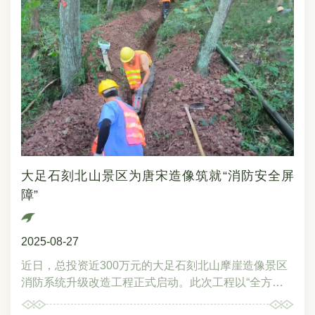
些“最”不仅代表古人的超凡技艺，更映射出一个时代的
精神追求与社会风貌。观众穿行其间，可透过图文并茂
的展陈，读懂大足石刻何以成为世界石窟艺术史上璀璨
的篇章。展览综合运用灯箱、高清复制品、影像等多种
方式，生动呈现华严三圣、水月观音、文殊菩萨等经典
造像。现场的专业讲解更让旅客在候机间隙，深入感知
大足石刻的艺术魅力与文化深度，获得广泛好评。本次
展览将延续至2027年，依托国航全球航线网络，大足石
刻正以更丰富多元的形式“飞”向世界，持续提升重庆文
旅品牌影响力，让更多国际旅客邂逅这座千年石刻的艺
大足石刻北山景区为唐宋造像筑就“消防安全屏
术之韵与文化之美。
障”
2025-08-27
近日，总投资近300万元的大足石刻北山摩崖造像景区
消防系统升级改造工程正式启动。此次工程以“全方
位、低干预”为原则，核心建设聚焦三大关键维度：一