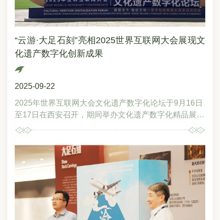
技进步，传递了文物修复工作者对文化遗产的敬畏之
心，生动诠释了文物修复工作者的工匠精神，引起与会
嘉宾和观众的广泛关注。展览现场大足石刻研究院研究
“云游·大足石刻”亮相2025世界互联网大会展现文
馆员陈卉丽作为巾帼工匠代表，在巾帼工匠论坛“强国
化遗产数字化创新成果
建设‘她’力量”环节，围绕“扬巾帼工匠之志谱产业创新新
华章”作主旨发言。她向与会嘉宾讲述，她与大足石刻
其他修复者一道，几十年如一日，带领大足石刻修复团
2025-09-22
队，长期奋战在保护修复一线，致力于文物保护关键技
术联合攻关和文物病害系统治理，先后实施岩体加固、
2025年世界互联网大会文化遗产数字化论坛于9月16日
水害治理、本体修复、保养维护等文物保护工程30余
至17日在西安召开，期间举办文化遗产数字化精品展。
项，运用了三维测绘等数字化保护技术，采用了X光探
作为“古建遗址类”数字化代表项目，“云游大足石刻”元宇
伤、红外热成像等20余种现代科技检测手段，同时对传
宙数字文旅项目在展览中亮相。该项目依托高精度三维
统锚杆加固、翻模、髹漆贴金等技艺进行传承和创新，
扫描、云端实时渲染和动态天气模拟等多项数字技术，
有效遏制了大足石刻文物病害，为我国潮湿环境石窟寺
实现了大足石刻造像毫米级复原与8K高清呈现，用户可
保护提供了可借鉴的成功经验。她讲道，正是文物工作
通过手机、平板等设备沉浸式体验石刻艺术和四季景致
者们用指尖的细腻与坚守，执着专注、精益求精，使千
变化，还可参与互动活动，充分展现了我国文化遗产数
年文化遗产重焕光彩，这不仅体现了传统工艺与现代科
字化保护与创新利用的最新成果。2025世界互联网大会
技的完美结合，也与本届大会弘扬的“执着专注、精益
文化遗产数字化论坛图2：“云游·大足石刻”展示现场大
求精、一丝不苟、追求卓越”的工匠精神高度契合。新